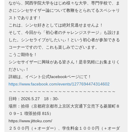
ながら、関西学院大学をはじめ様々な大学、専門学校で、ま
さにシンセサイザー論について教鞭をとられてるスペシャリ
ストであります！
これは、シンセ好きとしては絶対見逃せませんよ！
そして、今回から「初心者のチャレンジステージ」も設けま
した。シンセライブがしたいぃ！という初心者が参加できる
コーナーですので、これも楽しみでございます。
こうご期待を！
シンセサイザーに興味がある皆さん！是非気軽にお集まりく
ださいぃ！
詳細は、イベント公式facebookページにて！
https://www.facebook.com/events/1277694474314602
～～～～～～～～～～～～～～～～～～～～～～～～～～
日時：2026.5.27 18：30-
場所：拾得（京都府京都市上京区大宮通下立売下る菱屋町８
０９−１ 喫茶拾得 815）
https://www.jittoku.com/
２５００円（＋オーダー）、学生料金１０００円（＋オーダ