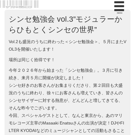
menu
シンセ勉強会 vol.3”モジュラーか
らひもとくシンセの世界”
Vol.2も盛況のうちに終わった＜シンセ勉強会＞、５月にまたV
OL3を開催いたします！
場所は同じく拾得です！
今年２０２６年から始まった「シンセ勉強会」。３月に引き
続き、来月５月に開催が決定しました！
シンセ好きのお客さんがお集まりくださり、第２回目も大盛
況のうちに終わり、徐々にお客さんも増えていき、皆さんの
シンセサイザーに対する熱意が、どんどんと増してきてる、
そんな昨今でございます。
今回、スペシャルゲストとして、なんと東京から、あのマリ
モレコーズ主宰のMasaaki Enatsuさんの出演が決定！DJやFI
LTER KYODAIなどのミュージシャンとしての活動もさること