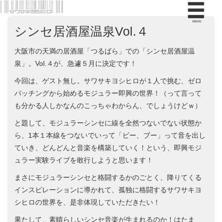
menu
シンセ居酒屋温泉Vol.４
大阪市の天満の居酒屋「つるばら」での「シンセ居酒屋温
泉」。Vol.４が、急遽５月に決定です！
今回は、ゲスト無し。サワサキヨシヒロが１人で挑む、ゼロ
パッチングから始めるモジュラー即興の世界！（って言って
も分かる人しかなんのこっちゃわからん、でしょうけどｗ）
と題して、モジュラーシンセに線を全然つないでない状態か
ら、1本１本線をつないでいって「ピー、ブー」って音を出し
ていき、どんどんと音楽を構築していく！という、即興モジ
ュラー実験ライブを敢行しようと思います！
まさにモジュラーシンセと格闘するかのごとく、降りてくる
インスピレーションに導かれて、孤独に格闘するサワサキヨ
シヒロの世界を、是非体現していただきたい！
果たして、素晴らしいシンセ音楽が生まれるのか！はたま