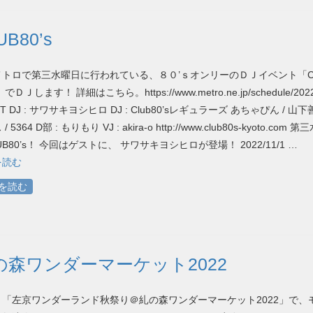
UB80’s
トロで第三水曜日に行われている、８０’ｓオンリーのＤＪイベント「CL
」でＤＪします！ 詳細はこちら。https://www.metro.ne.jp/schedule/2022
T DJ : サワサキヨシヒロ DJ : Club80’sレギュラーズ あちゃぴん / 山下善
 5364 D部 : もりもり VJ : akira-o http://www.club80s-kyoto.com 
UB80’s！ 今回はゲストに、 サワサキヨシヒロが登場！ 2022/11/1 …
を読む
を読む
の森ワンダーマーケット2022
、「左京ワンダーランド秋祭り＠糺の森ワンダーマーケット2022」で、