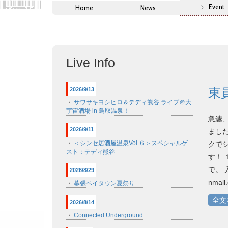
Event
Home
News
Live Info
東
2026/9/13
・
サワサキヨシヒロ＆テディ熊谷 ライブ＠大
宇宙酒場 in 鳥取温泉！
急遽
2026/9/11
まし
・
＜シンセ居酒屋温泉Vol.６＞スペシャルゲ
クで
スト：テディ熊谷
す！
で。 
2026/8/29
nmall
・
幕張ベイタウン夏祭り
全文
2026/8/14
・
Connected Underground