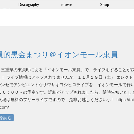
Discography
movie
Shop
員的黒金まつり＠イオンモール東員
、三重県の東員町にある「イオンモール東員」で、ライブをすることが
た！ ライブ情報はアップされてませんが、１１月１９日（土） エレクト
シンセでアンビエントなサワサキヨシヒロライブを、イオンモールで行
 １６：００～の予定です。詳細がアップされましたら、随時告知いたし
入場は無料のフリーライブですので、是非お越しくださいぃ！ https://toin
.com/
を読む