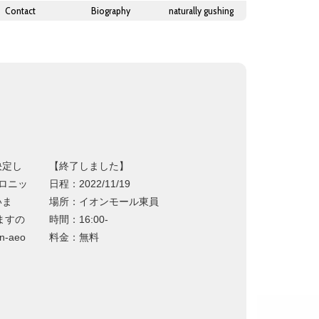
Contact
Biography
naturally gushing
決定し
【終了しました】
ロニッ
日程：2022/11/19
いま
場所：イオンモール東員
ますの
時間：16:00-
-aeo
料金：無料