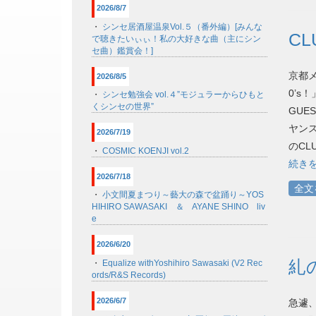
2026/8/7
・
シンセ居酒屋温泉Vol.５（番外編）[みんな
CL
で聴きたいぃぃ！私の大好きな曲（主にシン
セ曲）鑑賞会！]
京都メ
2026/8/5
0’s！
・
シンセ勉強会 vol.４”モジュラーからひもと
くシンセの世界”
GUES
ヤンス /
2026/7/19
のCL
・
COSMIC KOENJI vol.2
続き
2026/7/18
全文
・
小文間夏まつり～藝大の森で盆踊り～YOS
HIHIRO SAWASAKI ＆ AYANE SHINO liv
e
2026/6/20
糺
・
Equalize withYoshihiro Sawasaki (V2 Rec
ords/R&S Records)
2026/6/7
急遽