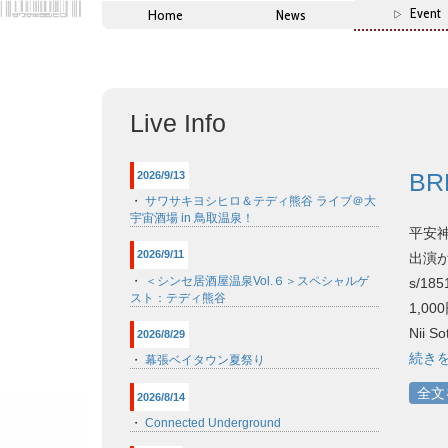
Event
Home
News
Live Info
BR
2026/9/13
・
サワサキヨシヒロ＆テディ熊谷 ライブ＠大
宇宙酒場 in 鳥取温泉！
平安神
2026/9/11
出演が決
・
＜シンセ居酒屋温泉Vol.６＞スペシャルゲ
s/185
スト：テディ熊谷
1,000
Nii S
2026/8/29
続き
・
幕張ベイタウン夏祭り
全文
2026/8/14
・
Connected Underground