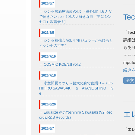
2026/8/7
・
シンセ居酒屋温泉Vol.５（番外編）[みんな
Tec
で聴きたいぃぃ！私の大好きな曲（主にシン
セ曲）鑑賞会！]
「Te
2026/8/5
詳細はこ
・
シンセ勉強会 vol.４”モジュラーからひもと
くシンセの世界”
もありま
～～～ 
2026/7/19
mpufu
・
COSMIC KOENJI vol.2
続き
2026/7/18
全文
・
小文間夏まつり～藝大の森で盆踊り～YOS
HIHIRO SAWASAKI ＆ AYANE SHINO liv
e
2026/6/20
エレ
・
Equalize withYoshihiro Sawasaki (V2 Rec
ords/R&S Records)
2026/6/7
「エレ