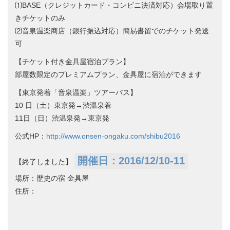
⑴BASE（クレジットカード・コンビニ決済対応）会場取り置
きチケットのみ
⑵音泉温楽商店（銀行振込対応）簡易書留でのチケット発送
可
【チケット付き金具屋宿泊プラン】
部屋数限定のプレミアムプラン、金具屋に宿泊ができます
【​東京発着「音泉温楽」ツアーバス】
10 日（土）東京発→渋温泉着
11日（日）渋温泉発→東京発
公式HP：
http://www.onsen-ongaku.com/shibu2016
開催日：2016/12/10-11
【終了しました】
場所：歴史の宿 金具屋
住所：