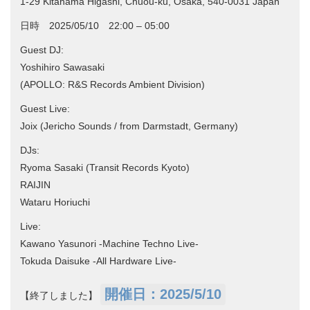
1-29 Kitahama Higashi, Chuou-ku, Osaka, 540-0031 Japan
日時 2025/05/10 22:00 – 05:00
Guest DJ:
Yoshihiro Sawasaki
(APOLLO: R&S Records Ambient Division)
Guest Live:
Joix (Jericho Sounds / from Darmstadt, Germany)
DJs:
Ryoma Sasaki (Transit Records Kyoto)
RAIJIN
Wataru Horiuchi
Live:
Kawano Yasunori -Machine Techno Live-
Tokuda Daisuke -All Hardware Live-
開催日：2025/5/10
【終了しました】