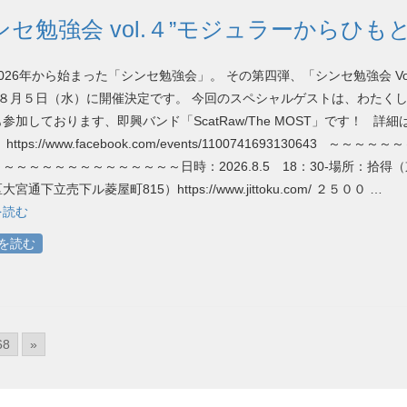
ンセ勉強会 vol.４”モジュラーからひも
026年から始まった「シンセ勉強会」。 その第四弾、「シンセ勉強会 Vol
、８月５日（水）に開催決定です。 今回のスペシャルゲストは、わたく
参加しております、即興バンド「ScatRaw/The MOST」です！ 詳細
https://www.facebook.com/events/1100741693130643 ～～～～
～～～～～～～～～～～～～～日時：2026.8.5 18：30-場所：拾得
宮通下立売下ル菱屋町815）https://www.jittoku.com/ ２５００ …
を読む
を読む
68
»