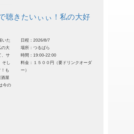
なで聴きたいぃぃ！私の大好
催いた
日程：2026/8/7
私の大
場所：つるばら
て、サ
時間：19:00-22:00
 そし
料金：１５００円（要ドリンクオーダ
す！も
ー）
居酒屋
は今の