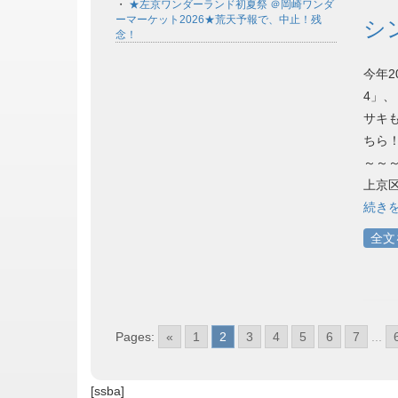
・
★左京ワンダーランド初夏祭 ＠岡崎ワンダ
ーマーケット2026★荒天予報で、中止！残
シ
念！
今年2
4」
サキも
ちら！ 
～～～
上京区大
続き
全文
Pages:
«
1
2
3
4
5
6
7
...
[ssba]