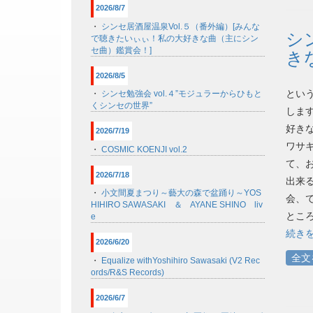
2026/8/7
・
シンセ居酒屋温泉Vol.５（番外編）[みんな
シ
で聴きたいぃぃ！私の大好きな曲（主にシン
セ曲）鑑賞会！]
き
2026/8/5
とい
・
シンセ勉強会 vol.４”モジュラーからひもと
くシンセの世界”
します
好き
2026/7/19
ワサ
・
COSMIC KOENJI vol.2
て、
2026/7/18
出来
・
小文間夏まつり～藝大の森で盆踊り～YOS
会、
HIHIRO SAWASAKI ＆ AYANE SHINO liv
ところ
e
続き
2026/6/20
全文
・
Equalize withYoshihiro Sawasaki (V2 Rec
ords/R&S Records)
2026/6/7