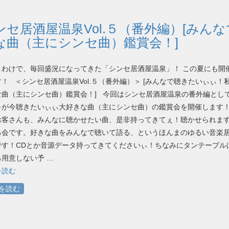
ンセ居酒屋温泉Vol.５（番外編）[みん
な曲（主にシンセ曲）鑑賞会！]
うわけで、毎回盛況になってきた「シンセ居酒屋温泉」！ この夏にも開
！ ＜シンセ居酒屋温泉Vol.５（番外編）＞ [みんなで聴きたいぃぃ！
な曲（主にシンセ曲）鑑賞会！] 今回はシンセ居酒屋温泉の番外編とし
キが今聴きたいぃぃ大好きな曲（主にシンセ曲）の鑑賞会を開催します！
お客さんも、みんなに聴かせたい曲、是非持ってきてぇ！聴かせられま
る会です。好きな曲をみんなで聴いて語る、というほんまのゆるい音楽
です！CDとか音源データ持ってきてくださいぃ！ちなみにタンテーブル
用意しない予 …
を読む
を読む