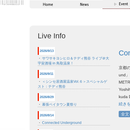
Event
Home
News
Live Info
Con
2026/9/13
・
サワサキヨシヒロ＆テディ熊谷 ライブ＠大
宇宙酒場 in 鳥取温泉！
京都の
2026/9/11
und」
・
＜シンセ居酒屋温泉Vol.６＞スペシャルゲ
METRO
スト：テディ熊谷
Yoshih
kuda 
2026/8/29
続き
・
幕張ベイタウン夏祭り
全文
2026/8/14
・
Connected Underground