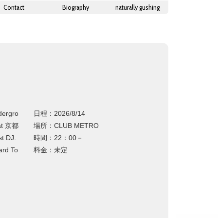
Contact
Biography
naturally gushing
rgro
日程：2026/8/14
at 京都
場所：CLUB METRO
t DJ:
時間：22：00－
ard To
料金：未定