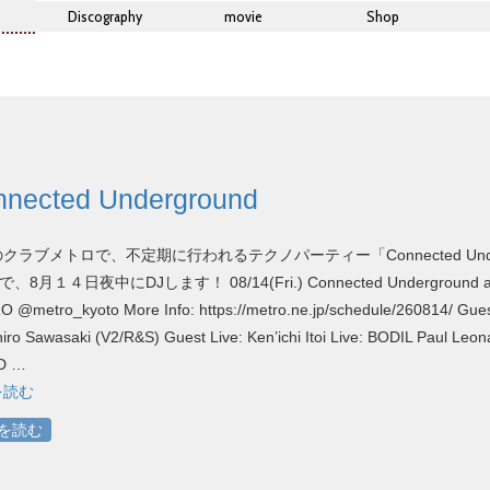
Discography
movie
Shop
nected Underground
クラブメトロで、不定期に行われるテクノパーティー「Connected Unde
で、8月１４日夜中にDJします！ 08/14(Fri.) Connected Underground 
 @metro_kyoto More Info: https://metro.ne.jp/schedule/260814/ Gues
iro Sawasaki (V2/R&S) Guest Live: Ken’ichi Itoi Live: BODIL Paul Leon
D …
を読む
を読む