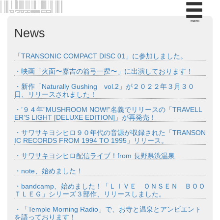
menu
News
「TRANSONIC COMPACT DISC 01」に参加しました。
・映画「火面〜嘉吉の箭弓一揆〜」に出演しております！
・新作「Naturally Gushing vol.2」が２０２２年３月３０
日、リリースされました！
・’９４年”MUSHROOM NOW!”名義でリリースの「TRAVELL
ER’S LIGHT [DELUXE EDITION]」が再発売！
・サワサキヨシヒロ９０年代の音源が収録された「TRANSON
IC RECORDS FROM 1994 TO 1995」リリース。
・サワサキヨシヒロ配信ライブ！from 長野県渋温泉
・note、始めました！
・bandcamp、始めました！「ＬＩＶＥ ＯＮＳＥＮ ＢＯＯ
ＴＬＥＧ」シリーズ３部作、リリースしました。
・「Temple Morning Radio」で、お寺と温泉とアンビエント
を語っております！