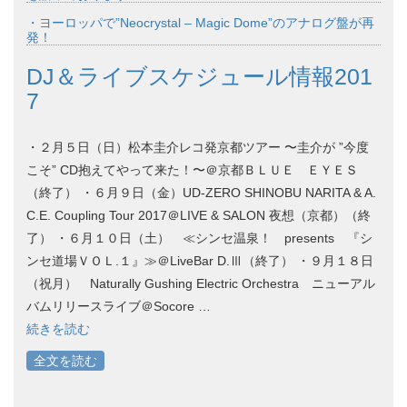
・ヨーロッパで”Neocrystal – Magic Dome”のアナログ盤が再
発！
DJ＆ライブスケジュール情報201
7
・２月５日（日）松本圭介レコ発京都ツアー 〜圭介が ”今度
こそ” CD抱えてやって来た！〜＠京都ＢＬＵＥ ＥＹＥＳ
（終了） ・６月９日（金）UD-ZERO SHINOBU NARITA & A.
C.E. Coupling Tour 2017＠LIVE & SALON 夜想（京都）（終
了） ・６月１０日（土） ≪シンセ温泉！ presents 『シ
ンセ道場ＶＯＬ.１』≫＠LiveBar D.Ⅲ（終了） ・９月１８日
（祝月） Naturally Gushing Electric Orchestra ニューアル
バムリリースライブ＠Socore …
続きを読む
全文を読む